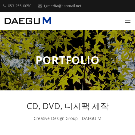
053-255-0050
tgmedia@hanmail.net
Toggle
PORTFOLIO
CD, DVD, 디지팩 제작
Creative Design Group - DAEGU M