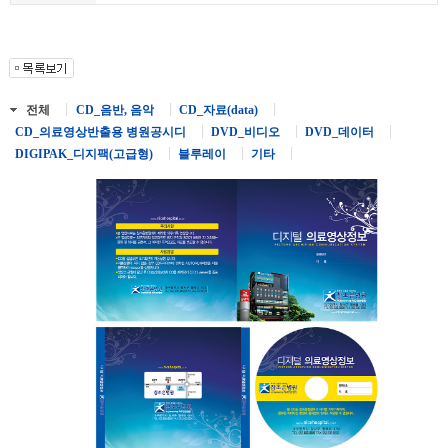
전체
CD_음반, 음악
CD_자료(data)
CD_의료영상반출용 병원공시디
DVD_비디오
DVD_데이터
DIGIPAK_디지팩(고급형)
블루레이
기타