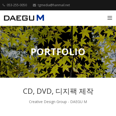
053-255-0050
tgmedia@hanmail.net
Toggle
PORTFOLIO
CD, DVD, 디지팩 제작
Creative Design Group - DAEGU M