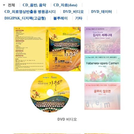
전체
CD_음반, 음악
CD_자료(data)
CD_의료영상반출용 병원공시디
DVD_비디오
DVD_데이터
DIGIPAK_디지팩(고급형)
블루레이
기타
DVD 비디오