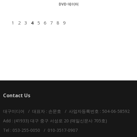
DVD 데이터
1
2
3
4
5
6
7
8
9
Contact Us
대구미디어 / 대표자 : 손문호 / 사업자등록번호 : 504-06-58592
Add : (41933) 대구 중구 서성로 20 (매일신문사 705호)
Tel : 053-255-0050 / 010-3517-0907