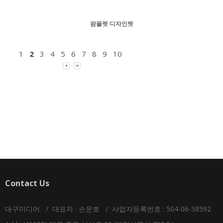
팜플렛 디자인렛
1
2
3
4
5
6
7
8
9
10
Contact Us
대구미디어 / 대표자 : 손문호 / 사업자등록번호 : 504-06-58592